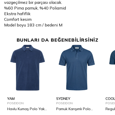
vazgeçilmez bir parçası olacak.
%60 Pima pamuk, %40 Poliamid
Ekstra hafiflik
Comfort kesim
Model boyu 183 cm / bedeni M
BUNLARI DA BEĞENEBİLİRSİNİZ
YAM
SYDNEY
COOL
POSEIDON
POSEIDON
POLO
POSE
Havlu Kumaş Polo Yaka
Pamuk Karışımlı Polo
Regul
Shirt
Shirt