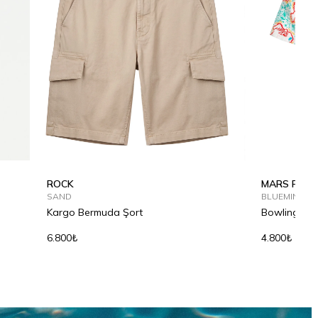
ROCK
MARS PRIN
SAND
BLUEMINT IS
Kargo Bermuda Şort
Bowling Ya
6.800₺
4.800₺