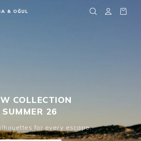
BA & OĞUL
W COLLECTION
tials for every destination.