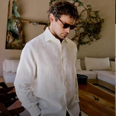
S
M
L
XL
2XL
30
32
3