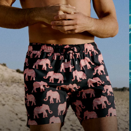
4
36
38
40
XS
S
M
L
XL
2XL