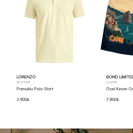
LORENZO
BOND LIMITE
BUTTER
CAPRI
Pamuklu Polo Shirt
Özel Kesim O
2.900₺
7.800₺