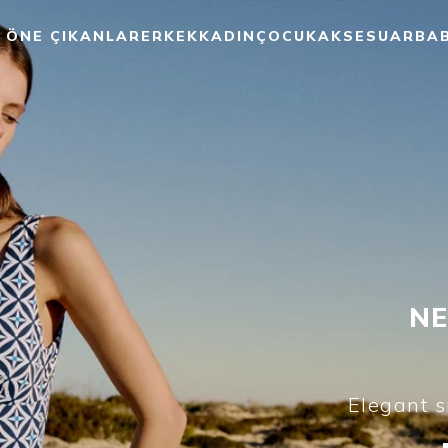
ÖNE ÇIKANLAR
ERKEK
KADIN
ÇOCUK
AKSESUAR
BA
NE
Refined essen