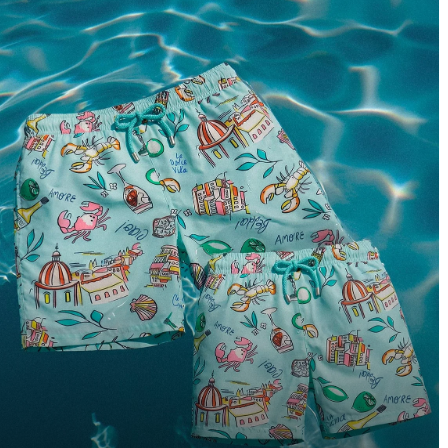
3XL
4XL
30
32
34
36
38
40
XS