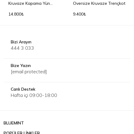
Kruvaze Kapama Yün
Oversize Kruvaze Trençkot
Palto
14.800₺
9.400₺
Bizi Arayın
444 3 033
Bize Yazın
[email protected]
Canlı Destek
Hafta içi 09:00-18:00
BLUEMINT
POPÜLER LİNKLER