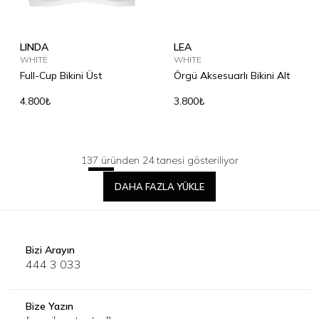
LINDA
LEA
WHITE
WHITE
Full-Cup Bikini Üst
Örgü Aksesuarlı Bikini Alt
4.800₺
3.800₺
137 üründen 24 tanesi gösteriliyor
DAHA FAZLA YÜKLE
Bizi Arayın
444 3 033
Bize Yazın