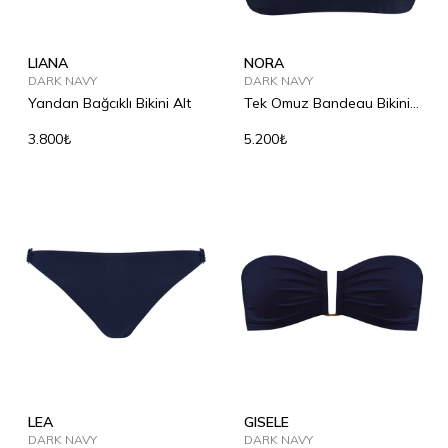
LIANA
NORA
DARK NAVY
DARK NAVY
Yandan Bağcıklı Bikini Alt
Tek Omuz Bandeau Bikini
Üst
3.800₺
5.200₺
LEA
GISELE
DARK NAVY
DARK NAVY