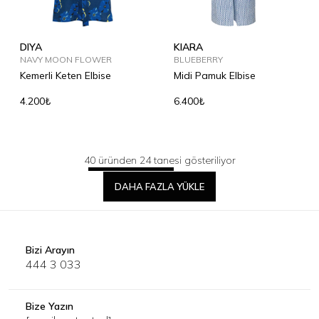
DIYA
KIARA
NAVY MOON FLOWER
BLUEBERRY
Kemerli Keten Elbise
Midi Pamuk Elbise
4.200₺
6.400₺
40 üründen 24 tanesi gösteriliyor
DAHA FAZLA YÜKLE
Bizi Arayın
444 3 033
Bize Yazın