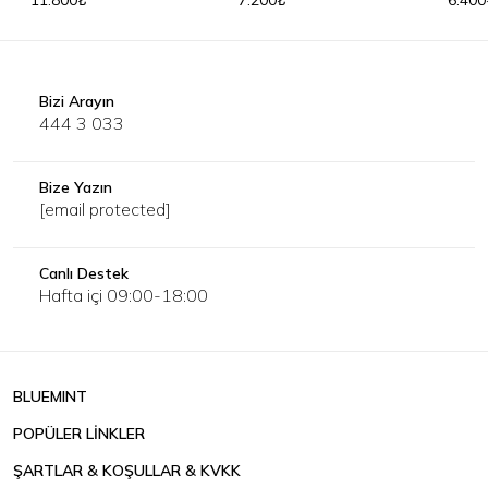
11.800₺
7.200₺
6.400
Bizi Arayın
444 3 033
Bize Yazın
[email protected]
Canlı Destek
Hafta içi 09:00-18:00
BLUEMINT
POPÜLER LİNKLER
ŞARTLAR & KOŞULLAR & KVKK