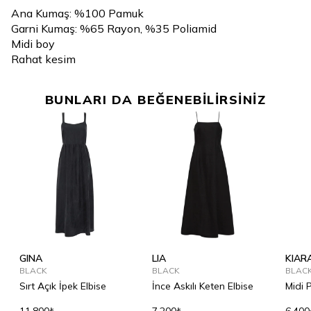
Ana Kumaş: %100 Pamuk
Garni Kumaş: %65 Rayon, %35 Poliamid
Midi boy
Rahat kesim
BUNLARI DA BEĞENEBİLİRSİNİZ
GINA
LIA
KIAR
BLACK
BLACK
BLAC
Sırt Açık İpek Elbise
İnce Askılı Keten Elbise
Midi 