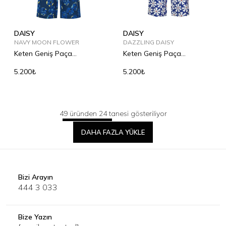
DAISY
DAISY
NAVY MOON FLOWER
DAZZLING DAISY
Keten Geniş Paça
Keten Geniş Paça
Pantolon
Pantolon
5.200₺
5.200₺
49 üründen 24 tanesi gösteriliyor
DAHA FAZLA YÜKLE
Bizi Arayın
444 3 033
Bize Yazın