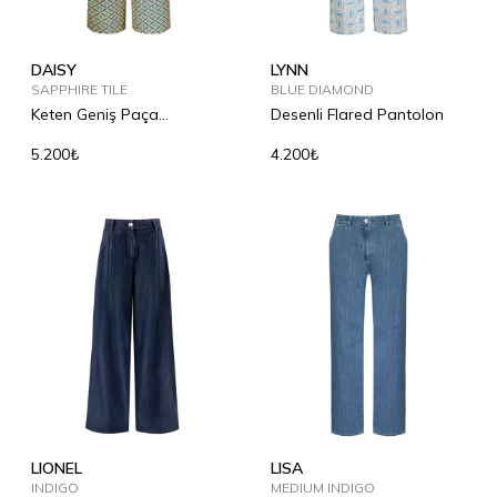
DAISY
LYNN
SAPPHIRE TILE
BLUE DIAMOND
Keten Geniş Paça
Desenli Flared Pantolon
Pantolon
5.200₺
4.200₺
LIONEL
LISA
INDIGO
MEDIUM INDIGO