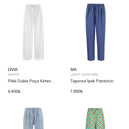
LIVIA
SIA
WHITE
LIGHT SAPPHIRE
Pileli Duble Paça Keten
Tapered İpek Pantolon
Pantolon
6.400₺
7.800₺