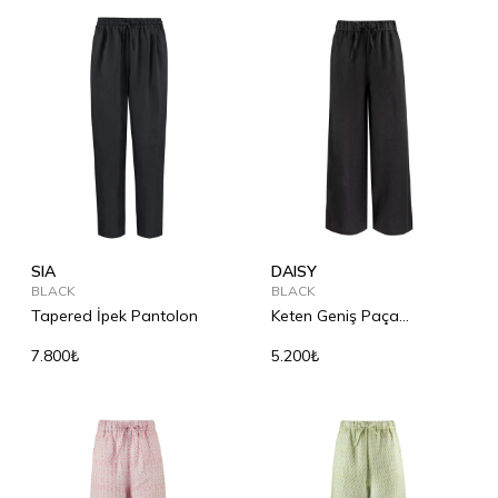
SIA
DAISY
BLACK
BLACK
Tapered İpek Pantolon
Keten Geniş Paça
Pantolon
7.800₺
5.200₺