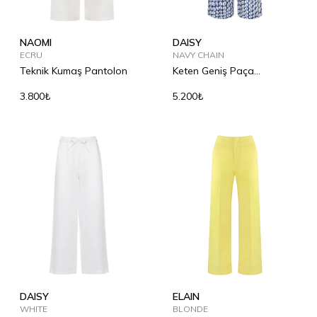
NAOMI
DAISY
ECRU
NAVY CHAIN
Teknik Kumaş Pantolon
Keten Geniş Paça
Pantolon
3.800₺
5.200₺
DAISY
ELAIN
WHITE
BLONDE