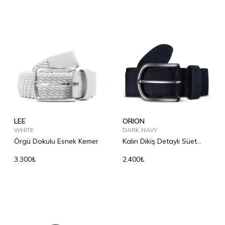
LEE
ORION
WHITE
DARK NAVY
Örgü Dokulu Esnek Kemer
Kalın Dikiş Detaylı Süet
Deri Kemer
3.300₺
2.400₺