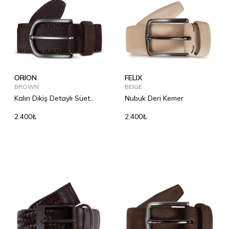
ORION
FELIX
BROWN
BEIGE
Kalın Dikiş Detaylı Süet
Nubuk Deri Kemer
Deri Kemer
2.400₺
2.400₺