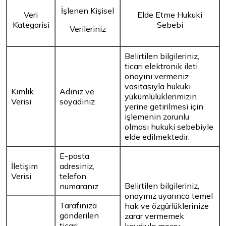
İşlenen Kişisel
Veri
Elde Etme Hukuki
Kategorisi
Sebebi
Verileriniz
Belirtilen bilgileriniz,
ticari elektronik ileti
onayını vermeniz
vasıtasıyla hukuki
Kimlik
Adınız
ve
yükümlülüklerimizin
Verisi
soyadınız
yerine getirilmesi için
işlemenin zorunlu
olması hukuki sebebiyle
elde edilmektedir.
E-posta
İletişim
adresiniz,
Verisi
telefon
Belirtilen bilgileriniz,
numaranız
onayınız uyarınca temel
Tarafınıza
hak ve özgürlüklerinize
gönderilen
zarar vermemek
ticari