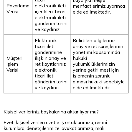
kaydıyla meşru
Pazarlama
elektronik ileti
menfaatlerimiz uyarınca
Verisi
içerikleri, ticari
elde edilmektedir.
elektronik ileti
gönderim tarihi
ve kaydınız
Elektronik
Belirtilen bilgileriniz,
ticari ileti
onay ve ret süreçlerinin
gönderimine
yönetimi kapsamında
Müşteri
ilişkin onay ve
hukuki
İşlem
ret kayıtlarınız,
yükümlülüklerimizin
Verisi
elektronik
yerine getirilmesi için
ticari ileti
işlemenin zorunlu
gönderim tarihi
olması hukuki sebebiyle
ve kaydınız
elde edilmektedir.
Kişisel verileriniz başkalarına aktarılıyor mu?
Evet, kişisel verileri özetle iş ortaklarımıza, resmî
kurumlara, denetçilerimize, avukatlarımıza, mali