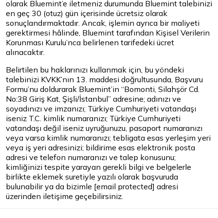
olarak Bluemint’e iletmeniz durumunda Bluemint talebinizi
en geç 30 (otuz) gün içerisinde ücretsiz olarak
sonuçlandırmaktadır. Ancak, işlemin ayrıca bir maliyeti
gerektirmesi hâlinde, Bluemint tarafından Kişisel Verilerin
Korunması Kurulu’nca belirlenen tarifedeki ücret
alınacaktır.
Belirtilen bu haklarınızı kullanmak için, bu yöndeki
talebinizi KVKK’nın 13. maddesi doğrultusunda,
Başvuru
Formu
’nu doldurarak Bluemint’in “Bomonti, Silahşör Cd.
No:38 Giriş Kat, Şişli/İstanbul” adresine; adınızı ve
soyadınızı ve imzanızı; Türkiye Cumhuriyeti vatandaşı
iseniz T.C. kimlik numaranızı; Türkiye Cumhuriyeti
vatandaşı değil iseniz uyruğunuzu, pasaport numaranızı
veya varsa kimlik numaranızı; tebligata esas yerleşim yeri
veya iş yeri adresinizi; bildirime esas elektronik posta
adresi ve telefon numaranızı ve talep konusunu;
kimliğinizi tespite yarayan gerekli bilgi ve belgelerle
birlikte eklemek suretiyle yazılı olarak başvuruda
bulunabilir ya da bizimle
[email protected]
adresi
üzerinden iletişime geçebilirsiniz.