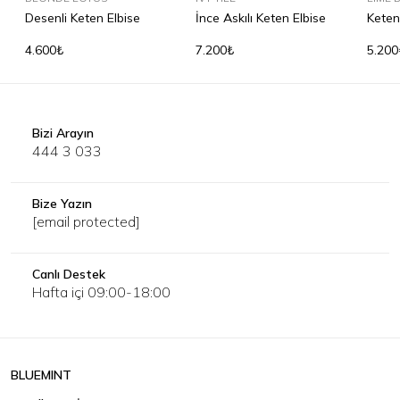
Desenli Keten Elbise
İnce Askılı Keten Elbise
Keten
Pant
4.600₺
7.200₺
5.200
Bizi Arayın
444 3 033
Bize Yazın
[email protected]
Canlı Destek
Hafta içi 09:00-18:00
BLUEMINT