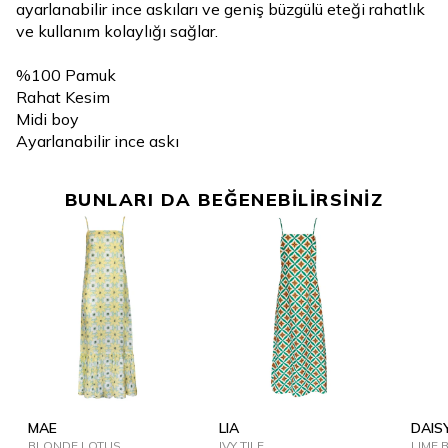
ayarlanabilir ince askıları ve geniş büzgülü eteği rahatlık
ve kullanım kolaylığı sağlar.
%100 Pamuk
Rahat Kesim
Midi boy
Ayarlanabilir ince askı
BUNLARI DA BEĞENEBİLİRSİNİZ
MAE
LIA
DAIS
BLONDE LOTUS
IVY TILE
LIME 