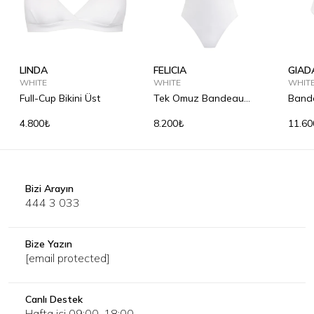
LINDA
FELICIA
GIAD
WHITE
WHITE
WHIT
Full-Cup Bikini Üst
Tek Omuz Bandeau
Band
Mayo
4.800₺
8.200₺
11.60
Bizi Arayın
444 3 033
Bize Yazın
[email protected]
Canlı Destek
Hafta içi 09:00-18:00