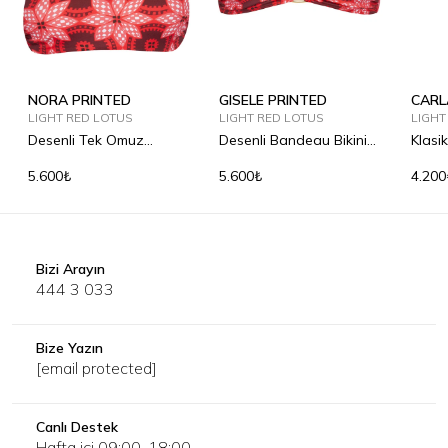
NORA PRINTED
GISELE PRINTED
CARL
LIGHT RED LOTUS
LIGHT RED LOTUS
LIGHT
Desenli Tek Omuz
Desenli Bandeau Bikini
Klasik
Bandeau Bikini Üst
Üst
5.600₺
5.600₺
4.200
Bizi Arayın
444 3 033
Bize Yazın
[email protected]
Canlı Destek
Hafta içi 09:00-18:00