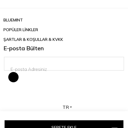
BLUEMINT
POPÜLER LİNKLER
ŞARTLAR & KOŞULLAR & KVKK
E-posta Bülten
TR
Telif hakkı © 2026 BLUEMINT. Tüm hakları saklıdır.
SEPETE EKLE