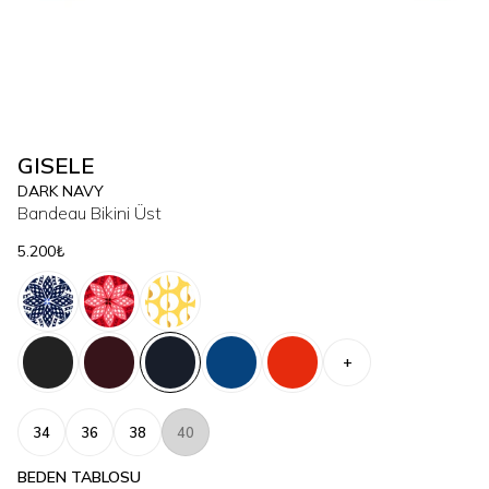
GISELE
DARK NAVY
Bandeau Bikini Üst
5.200₺
+
34
36
38
40
BEDEN TABLOSU