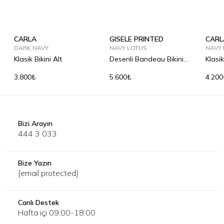
CARLA
GISELE PRINTED
CARL
DARK NAVY
NAVY LOTUS
NAVY
Klasik Bikini Alt
Desenli Bandeau Bikini
Klasik
Üst
3.800₺
5.600₺
4.200
Bizi Arayın
444 3 033
Bize Yazın
[email protected]
Canlı Destek
Hafta içi 09:00-18:00