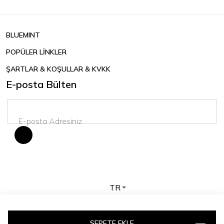
BLUEMINT
POPÜLER LİNKLER
ŞARTLAR & KOŞULLAR & KVKK
E-posta Bülten
TR
Telif hakkı © 2026 BLUEMINT. Tüm hakları saklıdır.
SEPETE EKLE