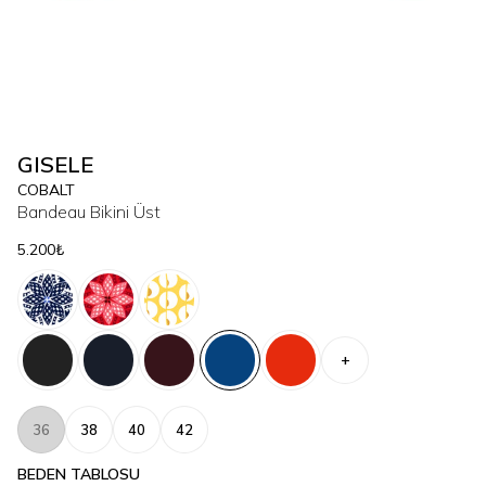
GISELE
COBALT
Bandeau Bikini Üst
5.200₺
+
36
38
40
42
BEDEN TABLOSU