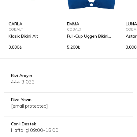
CARLA
EMMA
LUNA
COBALT
COBALT
COBA
Klasik Bikini Alt
Full-Cup Üçgen Bikini
Astarl
Üst
3.800₺
5.200₺
3.800
Bizi Arayın
444 3 033
Bize Yazın
[email protected]
Canlı Destek
Hafta içi 09:00-18:00