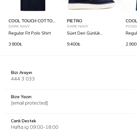
COOL TOUCH COTTON
PIETRO
COOL
POLO SHIRT
DARK NAVY
DARK NAVY
T-SH
POSE
Regular Fit Polo Shirt
Süet Deri Günlük
Regul
Ayakkabı
3.800₺
9.400₺
2.900
Bizi Arayın
444 3 033
Bize Yazın
[email protected]
Canlı Destek
Hafta içi 09:00-18:00