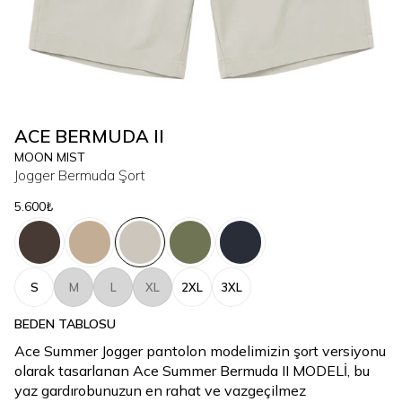
ACE BERMUDA II
MOON MIST
Jogger Bermuda Şort
5.600₺
S
M
L
XL
2XL
3XL
BEDEN TABLOSU
Ace Summer Jogger pantolon modelimizin şort versiyonu
olarak tasarlanan Ace Summer Bermuda II MODELİ, bu
yaz gardırobunuzun en rahat ve vazgeçilmez