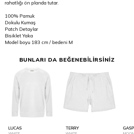
rahatlığı ön planda tutar.
100% Pamuk
Dokulu Kumaş
Patch Detaylar
Bisiklet Yaka
Model boyu 183 cm / bedeni M
BUNLARI DA BEĞENEBİLİRSİNİZ
LUCAS
TERRY
GAS
WHITE
WHITE
MOON