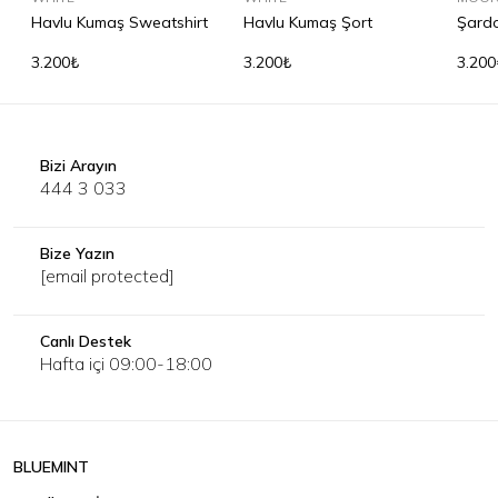
Havlu Kumaş Sweatshirt
Havlu Kumaş Şort
Şardo
3.200₺
3.200₺
3.200
Bizi Arayın
444 3 033
Bize Yazın
[email protected]
Canlı Destek
Hafta içi 09:00-18:00
BLUEMINT