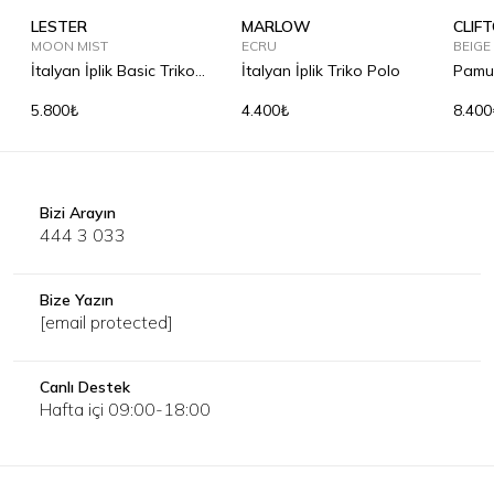
LESTER
MARLOW
CLIF
MOON MIST
ECRU
BEIGE
İtalyan İplik Basic Triko
İtalyan İplik Triko Polo
Pamuk
T-Shirt
Triko
5.800₺
4.400₺
8.400
Bizi Arayın
444 3 033
Bize Yazın
[email protected]
Canlı Destek
Hafta içi 09:00-18:00