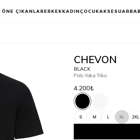
ÖNE ÇIKANLAR
ERKEK
KADIN
ÇOCUK
AKSESUAR
BA
CHEVON
BLACK
Polo Yaka Triko
4.200₺
S
M
L
XL
2XL