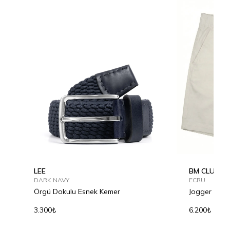
LEE
BM CLUB S
DARK NAVY
ECRU
Örgü Dokulu Esnek Kemer
Jogger Şort
3.300₺
6.200₺