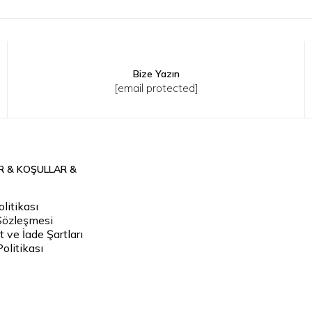
Bize Yazın
2
43
44
45
30
32
33
34
36
38
[email protected]
R & KOŞULLAR &
litikası
Sözleşmesi
 ve İade Şartları
Politikası