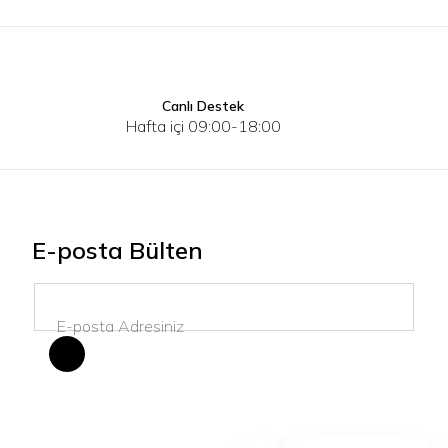
Canlı Destek
40
110
120
130
S
M
Hafta içi 09:00-18:00
E-posta Bülten