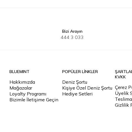
Bizi Arayın
30
32
33
34
36
38
40
40
41
4
444 3 033
BLUEMINT
POPÜLER LİNKLER
ŞARTLA
KVKK
Hakkımızda
Deniz Şortu
Çerez Po
Mağazalar
Kişiye Özel Deniz Şortu
Üyelik 
Loyalty Programı
Hediye Setleri
Teslimat
Bizimle İletişime Geçin
Gizlilik 