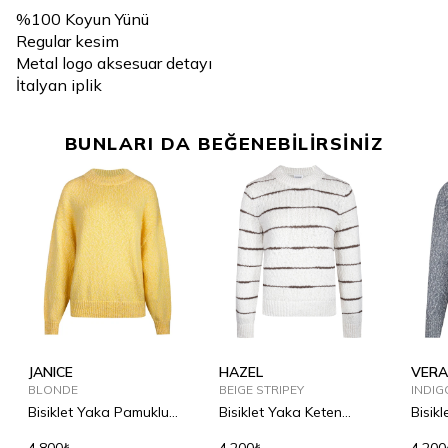
%100 Koyun Yünü
Regular kesim
Metal logo aksesuar detayı
İtalyan iplik
BUNLARI DA BEĞENEBİLİRSİNİZ
JANICE
HAZEL
VERA
BLONDE
BEIGE STRIPEY
INDIG
Bisiklet Yaka Pamuklu
Bisiklet Yaka Keten
Bisik
Kazak
Karışımlı Kazak