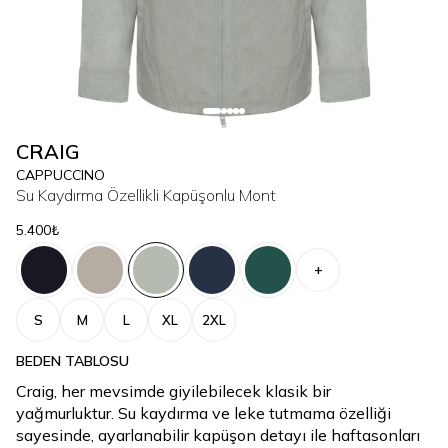
CRAIG
CAPPUCCINO
Su Kaydırma Özellikli Kapüşonlu Mont
5.400₺
+
S
M
L
XL
2XL
BEDEN TABLOSU
Craig, her mevsimde giyilebilecek klasik bir
yağmurluktur. Su kaydırma ve leke tutmama özelliği
sayesinde, ayarlanabilir kapüşon detayı ile haftasonları