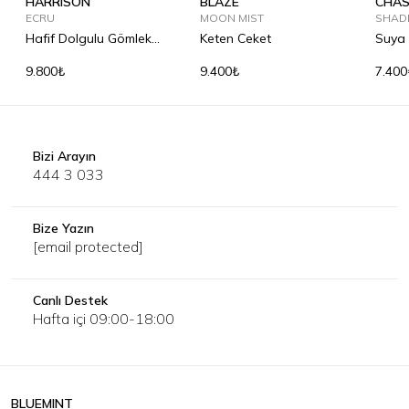
HARRISON
BLAZE
CHAS
ECRU
MOON MIST
SHAD
Hafif Dolgulu Gömlek
Keten Ceket
Suya 
Mont
Ceket
9.800₺
9.400₺
7.400
Bizi Arayın
444 3 033
Bize Yazın
[email protected]
Canlı Destek
Hafta içi 09:00-18:00
BLUEMINT