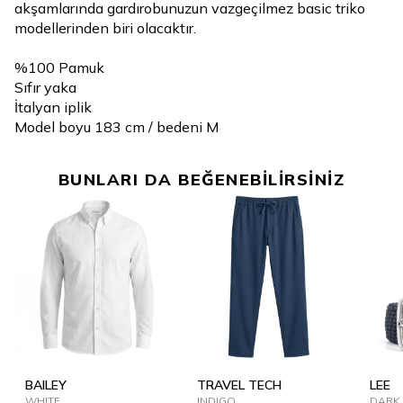
akşamlarında gardırobunuzun vazgeçilmez basic triko
modellerinden biri olacaktır.
%100 Pamuk
Sıfır yaka
İtalyan iplik
Model boyu 183 cm / bedeni M
BUNLARI DA BEĞENEBİLİRSİNİZ
BAILEY
TRAVEL TECH
LEE
WHITE
INDIGO
DARK