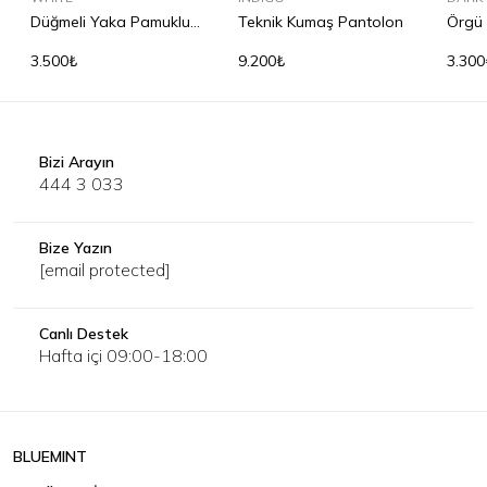
Düğmeli Yaka Pamuklu
Teknik Kumaş Pantolon
Örgü 
Gömlek
Keme
3.500₺
9.200₺
3.300
Bizi Arayın
444 3 033
Bize Yazın
[email protected]
Canlı Destek
Hafta içi 09:00-18:00
BLUEMINT