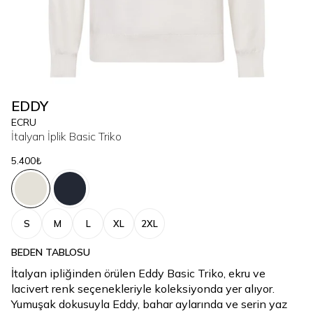
EDDY
ECRU
İtalyan İplik Basic Triko
5.400₺
S
M
L
XL
2XL
BEDEN TABLOSU
İtalyan ipliğinden örülen Eddy Basic Triko, ekru ve
lacivert renk seçenekleriyle koleksiyonda yer alıyor.
Yumuşak dokusuyla Eddy, bahar aylarında ve serin yaz