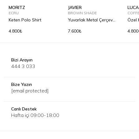
MORITZ
JAVIER
LUCA
ECRU
BROWN SHADE
COFF
Keten Polo Shirt
Yuvarlak Metal Çerçeve
Özel 
Güneş Gözlüğü
Keten
4.800₺
7.600₺
4.800
Bizi Arayın
444 3 033
Bize Yazın
[email protected]
Canlı Destek
Hafta içi 09:00-18:00