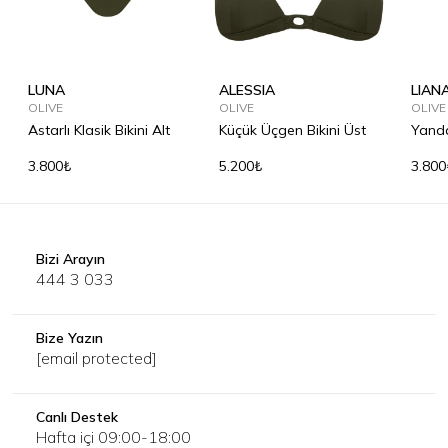
LUNA
ALESSIA
LIAN
OLIVE
OLIVE
OLIVE
Astarlı Klasik Bikini Alt
Küçük Üçgen Bikini Üst
Yanda
Alt
3.800₺
5.200₺
3.800
Bizi Arayın
444 3 033
Bize Yazın
[email protected]
Canlı Destek
Hafta içi 09:00-18:00