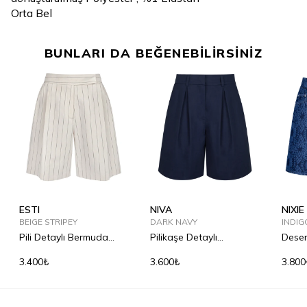
Orta Bel
BUNLARI DA BEĞENEBİLİRSİNİZ
ESTI
NIVA
NIXIE
BEIGE STRIPEY
DARK NAVY
INDIG
Pili Detaylı Bermuda
Pilikaşe Detaylı
Desen
Şort
Bermuda Şort
3.400₺
3.600₺
3.800