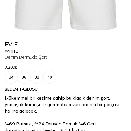
EVIE
WHITE
Denim Bermuda Şort
3.200₺
34
36
38
40
BEDEN TABLOSU
Mükemmel bir kesime sahip bu klasik denim şort,
yumuşak kumaşı ile gardırobunuzun önemli bir parçası
haline gelecek.
%69 Pamuk , %24 Reused Pamuk %6 Geri
dönüştürülmüş Polyester , %1 Elastan