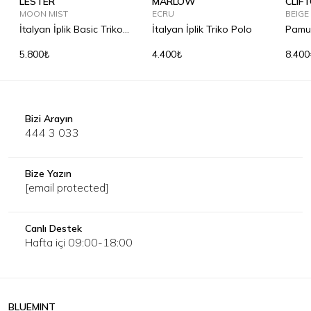
LESTER
MARLOW
CLIF
MOON MIST
ECRU
BEIGE
İtalyan İplik Basic Triko
İtalyan İplik Triko Polo
Pamuk
T-Shirt
Triko
5.800₺
4.400₺
8.400
Bizi Arayın
444 3 033
Bize Yazın
[email protected]
Canlı Destek
Hafta içi 09:00-18:00
BLUEMINT