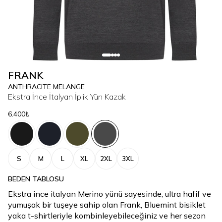
FRANK
ANTHRACITE MELANGE
Ekstra İnce İtalyan İplik Yün Kazak
6.400₺
S
M
L
XL
2XL
3XL
BEDEN TABLOSU
Ekstra ince italyan Merino yünü sayesinde, ultra hafif ve
yumuşak bir tuşeye sahip olan Frank, Bluemint bisiklet
yaka t-shirtleriyle kombinleyebileceğiniz ve her sezon