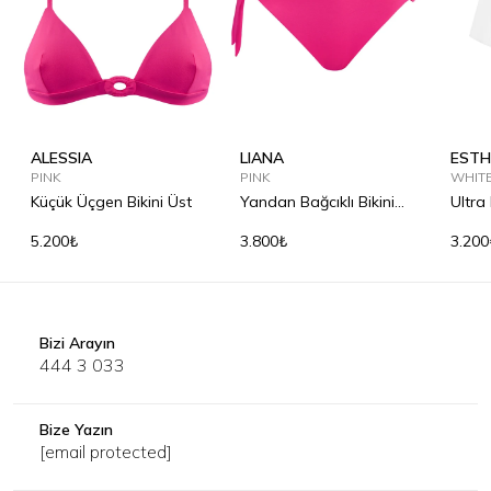
ALESSIA
LIANA
ESTH
PINK
PINK
WHIT
Küçük Üçgen Bikini Üst
Yandan Bağcıklı Bikini
Ultra
Alt
Cove
5.200₺
3.800₺
3.200
Bizi Arayın
444 3 033
Bize Yazın
[email protected]