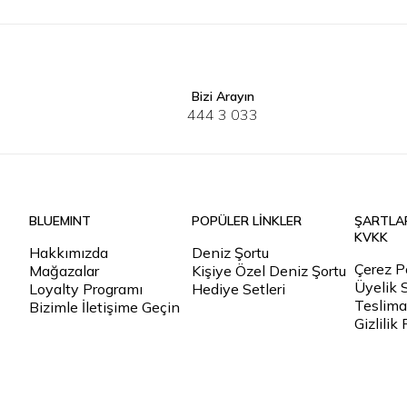
Bizi Arayın
S
M
L
XL
2XL
46
48
5
444 3 033
BLUEMINT
POPÜLER LİNKLER
ŞARTLA
KVKK
Hakkımızda
Deniz Şortu
Çerez Po
Mağazalar
Kişiye Özel Deniz Şortu
Üyelik 
Loyalty Programı
Hediye Setleri
Teslimat
Bizimle İletişime Geçin
Gizlilik 