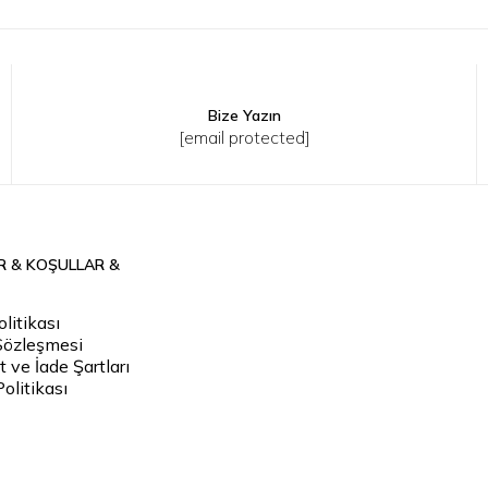
Bize Yazın
0
52
54
S
M
L
XL
2XL
[email protected]
R & KOŞULLAR &
litikası
Sözleşmesi
 ve İade Şartları
Politikası