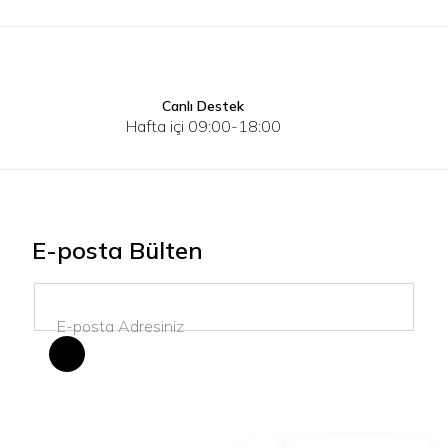
Canlı Destek
S
M
L
XL
2XL
S
M
Hafta içi 09:00-18:00
E-posta Bülten