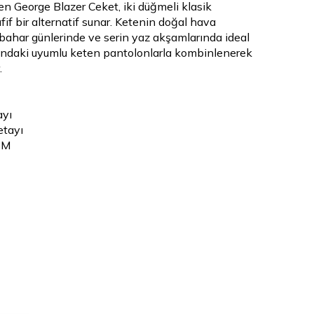
 George Blazer Ceket, iki düğmeli klasik
if bir alternatif sunar. Ketenin doğal hava
 bahar günlerinde ve serin yaz akşamlarında ideal
yondaki uyumlu keten pantolonlarla kombinlenerek
.
ayı
etayı
 M