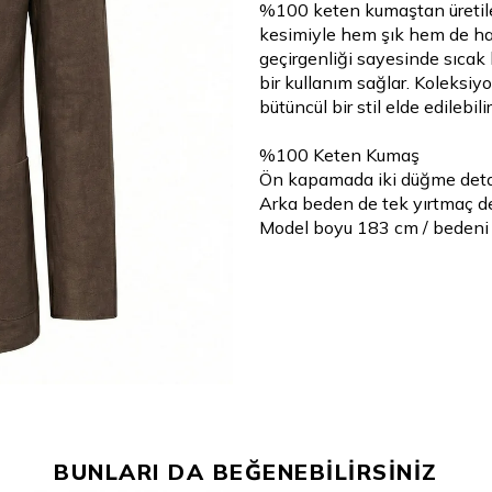
%100 keten kumaştan üretilen
kesimiyle hem şık hem de haf
geçirgenliği sayesinde sıcak
bir kullanım sağlar. Koleksi
bütüncül bir stil elde edilebilir
%100 Keten Kumaş
Ön kapamada iki düğme det
Arka beden de tek yırtmaç d
Model boyu 183 cm / bedeni
BUNLARI DA BEĞENEBİLİRSİNİZ