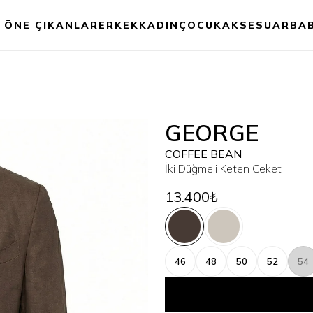
ÖNE ÇIKANLAR
ERKEK
KADIN
ÇOCUK
AKSESUAR
BA
GEORGE
COFFEE BEAN
İki Düğmeli Keten Ceket
13.400₺
46
48
50
52
54