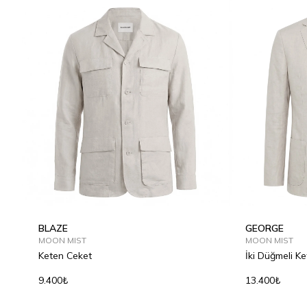
BLAZE
GEORGE
MOON MIST
MOON MIST
Keten Ceket
İki Düğmeli K
9.400₺
13.400₺