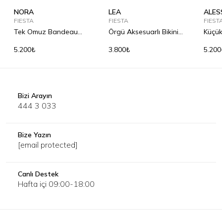
NORA
LEA
ALES
FIESTA
FIESTA
FIEST
Tek Omuz Bandeau
Örgü Aksesuarlı Bikini
Küçük
Bikini Üst
Alt
5.200₺
3.800₺
5.200
Bizi Arayın
444 3 033
Bize Yazın
[email protected]
Canlı Destek
Hafta içi 09:00-18:00