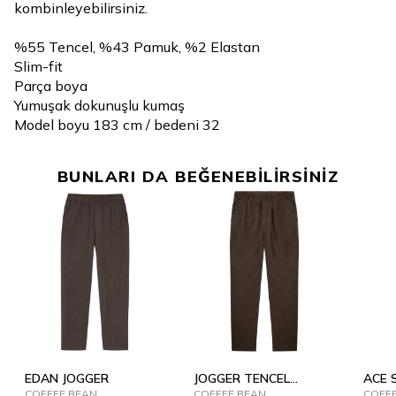
kombinleyebilirsiniz.
%55 Tencel, %43 Pamuk, %2 Elastan
Slim-fit
Parça boya
Yumuşak dokunuşlu kumaş
Model boyu 183 cm / bedeni 32
BUNLARI DA BEĞENEBİLİRSİNİZ
EDAN JOGGER
JOGGER TENCEL
ACE 
COFFEE BEAN
SUMMER
COFFEE BEAN
COFF