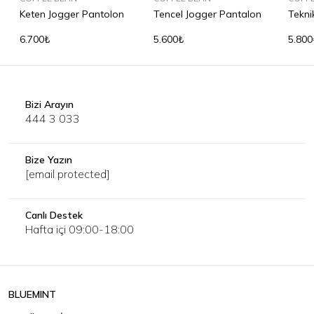
Keten Jogger Pantolon
Tencel Jogger Pantalon
Tekni
Pant
6.700₺
5.600₺
5.800
Bizi Arayın
444 3 033
Bize Yazın
[email protected]
Canlı Destek
Hafta içi 09:00-18:00
BLUEMINT