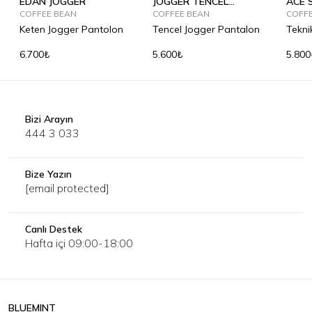
EDAN JOGGER
JOGGER TENCEL
ACE 
COFFEE BEAN
SUMMER
COFFEE BEAN
COFF
Keten Jogger Pantolon
Tencel Jogger Pantalon
Tekni
Pant
6.700₺
5.600₺
5.800
Bizi Arayın
444 3 033
Bize Yazın
[email protected]
Canlı Destek
Hafta içi 09:00-18:00
BLUEMINT