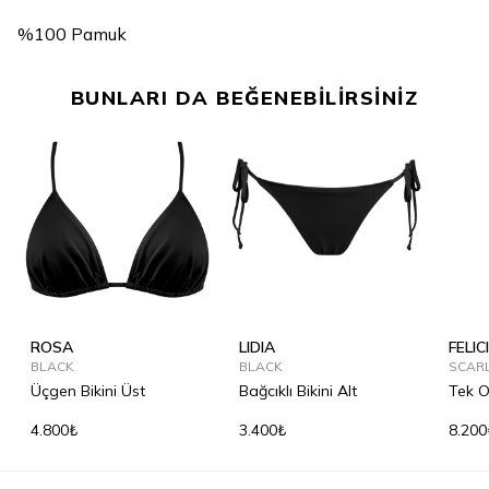
%100 Pamuk
BUNLARI DA BEĞENEBİLİRSİNİZ
ROSA
LIDIA
FELIC
BLACK
BLACK
SCAR
Üçgen Bikini Üst
Bağcıklı Bikini Alt
Tek 
Mayo
4.800₺
3.400₺
8.200