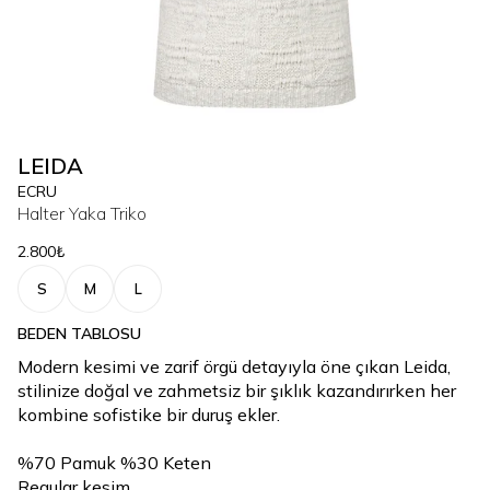
LEIDA
ECRU
Halter Yaka Triko
2.800₺
S
M
L
BEDEN TABLOSU
Modern kesimi ve zarif örgü detayıyla öne çıkan Leida,
stilinize doğal ve zahmetsiz bir şıklık kazandırırken her
kombine sofistike bir duruş ekler.
%70 Pamuk %30 Keten
Regular kesim