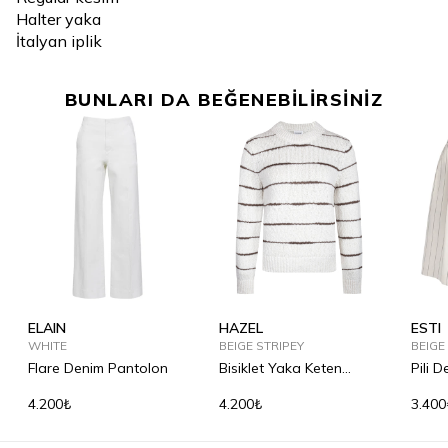
Halter yaka
İtalyan iplik
BUNLARI DA BEĞENEBİLİRSİNİZ
ELAIN
HAZEL
ESTI
WHITE
BEIGE STRIPEY
BEIGE
Flare Denim Pantolon
Bisiklet Yaka Keten
Pili 
Karışımlı Kazak
Şort
4.200₺
4.200₺
3.400