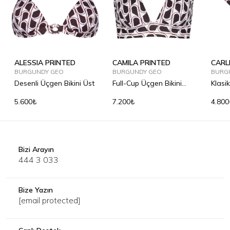
ALESSIA PRINTED
CAMILA PRINTED
CARL
BURGUNDY GEO
BURGUNDY GEO
BURG
Desenli Üçgen Bikini Üst
Full-Cup Üçgen Bikini
Klasik
Üst
5.600₺
7.200₺
4.800
Bizi Arayın
444 3 033
Bize Yazın
[email protected]