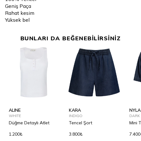
Geniş Paça
Rahat kesim
Yüksek bel
BUNLARI DA BEĞENEBİLİRSİNİZ
ALINE
KARA
NYLA
WHITE
INDIGO
DARK 
Düğme Detaylı Atlet
Tencel Şort
Mini 
1.200₺
3.800₺
7.400