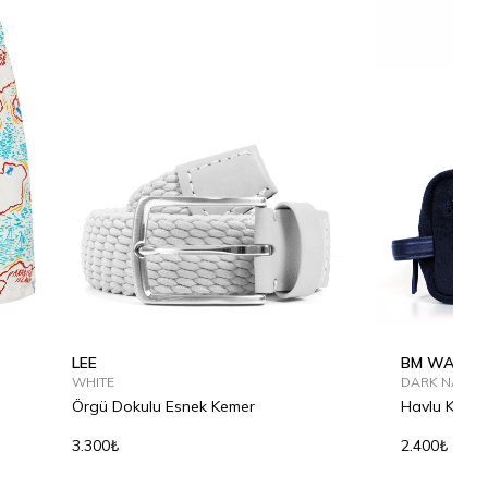
LEE
BM WASH 
WHITE
DARK NAVY
Örgü Dokulu Esnek Kemer
Havlu Kozme
3.300₺
2.400₺