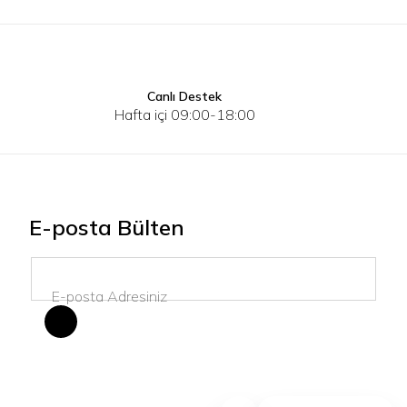
Canlı Destek
3XL
4XL
110
5XL
120
130
Hafta içi 09:00-18:00
E-posta Bülten