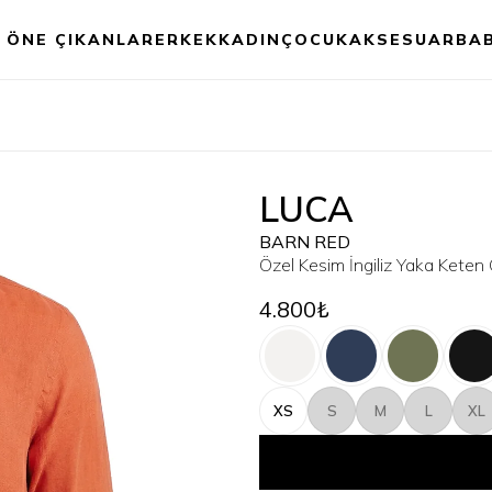
ÖNE ÇIKANLAR
ERKEK
KADIN
ÇOCUK
AKSESUAR
BA
LUCA
BARN RED
Özel Kesim İngiliz Yaka Keten
4.800₺
XS
S
M
L
XL