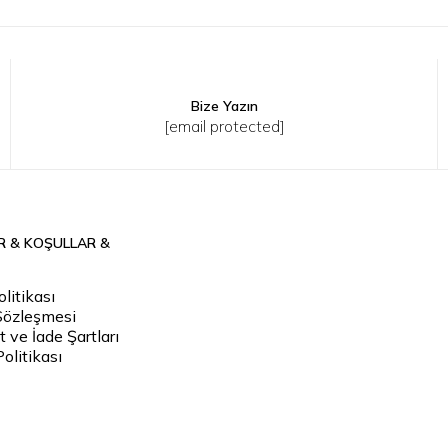
Bize Yazın
L
XL
2XL
3XL
4XL
XS
S
M
L
XL
2XL
[email protected]
R & KOŞULLAR &
litikası
Sözleşmesi
 ve İade Şartları
Politikası