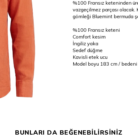
%100 Fransız keteninden üret
vazgeçilmez parçası olacak. 
gömleği Bluemint bermuda şor
%100 Fransız keteni
Comfort kesim
İngiliz yaka
Sedef düğme
Kavisli etek ucu
Model boyu 183 cm / bedeni
BUNLARI DA BEĞENEBİLİRSİNİZ