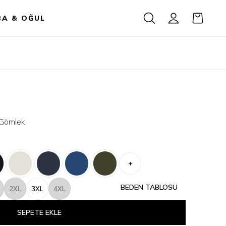
BA & OĞUL
 Gömlek
+
BEDEN TABLOSU
2XL
3XL
4XL
SEPETE EKLE