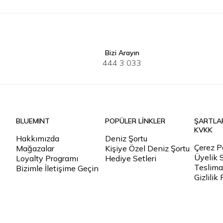
Bizi Arayın
30
32
33
34
36
38
40
S
M
444 3 033
BLUEMINT
POPÜLER LİNKLER
ŞARTLA
KVKK
Hakkımızda
Deniz Şortu
Çerez Po
Mağazalar
Kişiye Özel Deniz Şortu
Üyelik 
Loyalty Programı
Hediye Setleri
Teslimat
Bizimle İletişime Geçin
Gizlilik 