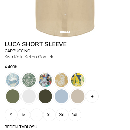
LUCA SHORT SLEEVE
CAPPUCCINO
Kısa Kollu Keten Gömlek
4.400₺
+
S
M
L
XL
2XL
3XL
BEDEN TABLOSU