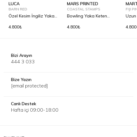
LUCA
MARS PRINTED
MART
BARN RED
COASTAL STAMPS
FIJI P
Özel Kesim İngiliz Yaka
Bowling Yaka Keten
Uzun 
Keten Gömlek
Gömlek
Göml
4.800₺
4.800₺
4.800
Bizi Arayın
444 3 033
Bize Yazın
[email protected]
Canlı Destek
Hafta içi 09:00-18:00