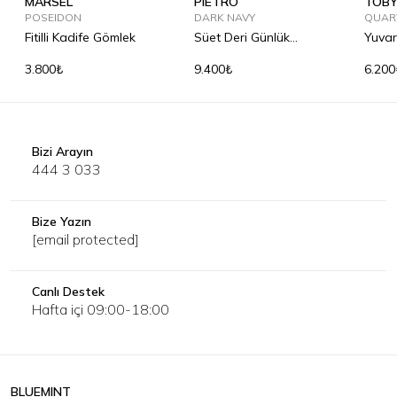
MARSEL
PIETRO
TOB
POSEIDON
DARK NAVY
QUAR
Fitilli Kadife Gömlek
Süet Deri Günlük
Yuvar
Ayakkabı
3.800₺
9.400₺
6.200
Bizi Arayın
444 3 033
Bize Yazın
[email protected]
Canlı Destek
Hafta içi 09:00-18:00
BLUEMINT