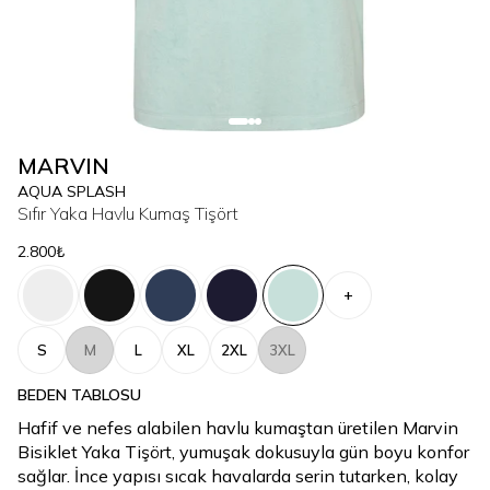
MARVIN
AQUA SPLASH
Sıfır Yaka Havlu Kumaş Tişört
2.800₺
+
S
M
L
XL
2XL
3XL
BEDEN TABLOSU
Hafif ve nefes alabilen havlu kumaştan üretilen Marvin
Bisiklet Yaka Tişört, yumuşak dokusuyla gün boyu konfor
sağlar. İnce yapısı sıcak havalarda serin tutarken, kolay