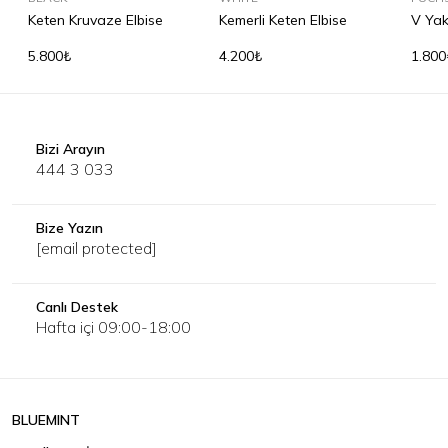
Keten Kruvaze Elbise
Kemerli Keten Elbise
V Yak
Shirt
5.800₺
4.200₺
1.800
Bizi Arayın
444 3 033
Bize Yazın
[email protected]
Canlı Destek
Hafta içi 09:00-18:00
BLUEMINT