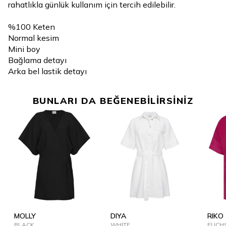
rahatlıkla günlük kullanım için tercih edilebilir.
%100 Keten
Normal kesim
Mini boy
Bağlama detayı
Arka bel lastik detayı
BUNLARI DA BEĞENEBİLİRSİNİZ
MOLLY
DIYA
RIKO
BLACK
WHITE
FUCH