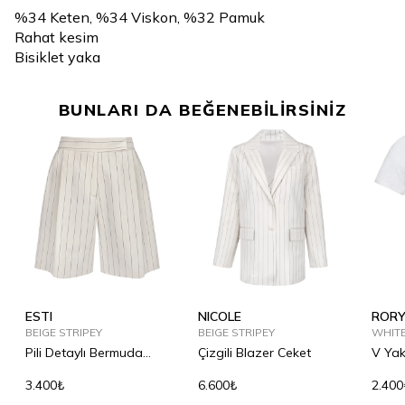
%34 Keten, %34 Viskon, %32 Pamuk
Rahat kesim
Bisiklet yaka
BUNLARI DA BEĞENEBİLİRSİNİZ
ESTI
NICOLE
ROR
BEIGE STRIPEY
BEIGE STRIPEY
WHIT
Pili Detaylı Bermuda
Çizgili Blazer Ceket
V Yak
Şort
3.400₺
6.600₺
2.400