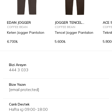
EDAN JOGGER
JOGGER TENCEL
ACE 
COFFEE BEAN
SUMMER
COFFEE BEAN
COFF
Keten Jogger Pantolon
Tencel Jogger Pantalon
Tekni
Pant
6.700₺
5.600₺
5.800
Bizi Arayın
444 3 033
Bize Yazın
[email protected]
Canlı Destek
Hafta içi 09:00-18:00