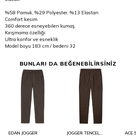
%58 Pamuk, %29 Polyester, %13 Elastan
Comfort kesim
360 derece esneyebilen kumaş
Kırışmama özelliği
Ultra konfor ve esneklik
Model boyu 183 cm / bedeni 32
BUNLARI DA BEĞENEBİLİRSİNİZ
EDAN JOGGER
JOGGER TENCEL
ACE 