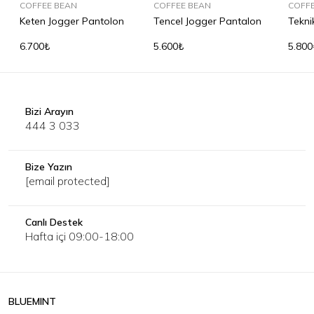
COFFEE BEAN
SUMMER
COFFEE BEAN
COFF
Keten Jogger Pantolon
Tencel Jogger Pantalon
Tekni
Pant
6.700₺
5.600₺
5.800
Bizi Arayın
444 3 033
Bize Yazın
[email protected]
Canlı Destek
Hafta içi 09:00-18:00
BLUEMINT