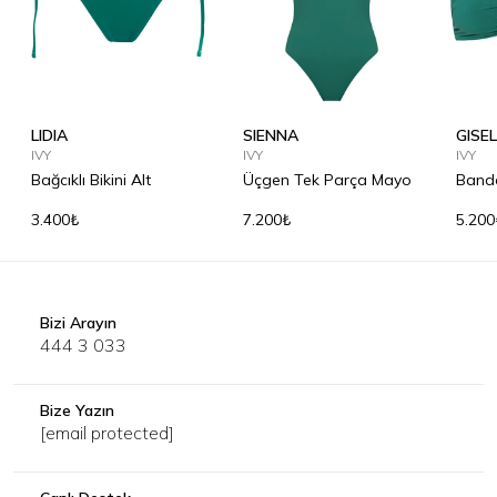
LIDIA
SIENNA
GISE
IVY
IVY
IVY
Bağcıklı Bikini Alt
Üçgen Tek Parça Mayo
Bande
3.400₺
7.200₺
5.200
Bizi Arayın
444 3 033
Bize Yazın
[email protected]