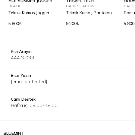
ACE SUMMER JOGGER
TRAVEL TECH
HUD
BLACK
DARK SHADOW
DARK
Teknik Kumaş Jogger
Teknik Kumaş Pantolon
Pamuk
Pantolon
Pant
5.800₺
9.200₺
5.800
Bizi Arayın
444 3 033
Bize Yazın
[email protected]
Canlı Destek
Hafta içi 09:00-18:00
BLUEMINT