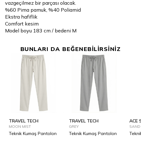
vazgeçilmez bir parçası olacak.
%60 Pima pamuk, %40 Poliamid
Ekstra hafiflik
Comfort kesim
Model boyu 183 cm / bedeni M
BUNLARI DA BEĞENEBİLİRSİNİZ
TRAVEL TECH
TRAVEL TECH
ACE 
MOON MIST
GREY
SAND
Teknik Kumaş Pantolon
Teknik Kumaş Pantolon
Tekni
Pant