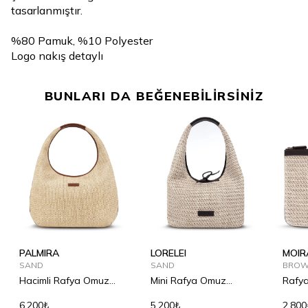
tasarlanmıştır.
%80 Pamuk, %10 Polyester
Logo nakış detaylı
BUNLARI DA BEĞENEBİLİRSİNİZ
PALMIRA
LORELEI
MOIR
SAND
SAND
BRO
Hacimli Rafya Omuz
Mini Rafya Omuz
Rafya
Çantası
Çantası
6.200₺
5.200₺
2.800