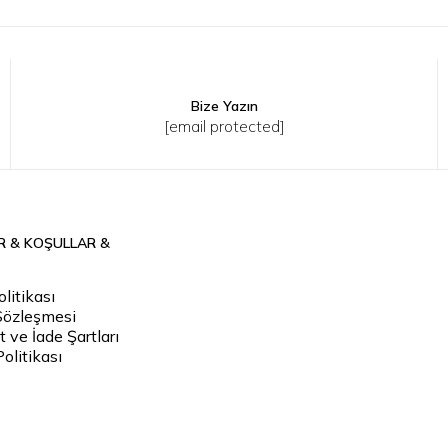
Bize Yazın
XS
S
M
[email protected]
R & KOŞULLAR &
litikası
Sözleşmesi
 ve İade Şartları
Politikası