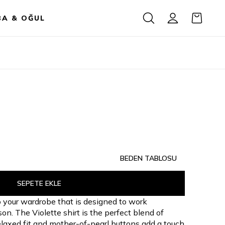
BA & OĞUL
BEDEN TABLOSU
SEPETE EKLE
to your wardrobe that is designed to work
n. The Violette shirt is the perfect blend of
 relaxed fit and mother-of-pearl buttons add a touch