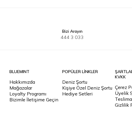
Bizi Arayın
XS
S
M
L
XS-S
M-L
444 3 033
BLUEMINT
POPÜLER LİNKLER
ŞARTLA
KVKK
Hakkımızda
Deniz Şortu
Çerez Po
Mağazalar
Kişiye Özel Deniz Şortu
Üyelik 
Loyalty Programı
Hediye Setleri
Teslimat
Bizimle İletişime Geçin
Gizlilik 