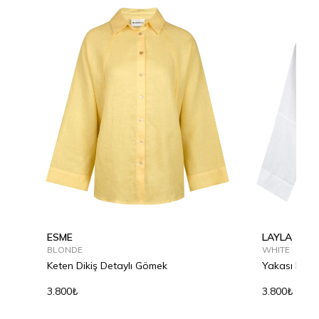
ESME
LAYLA
BLONDE
WHITE
Keten Dikiş Detaylı Gömek
Yakası Bağl
Gömlek
3.800₺
3.800₺