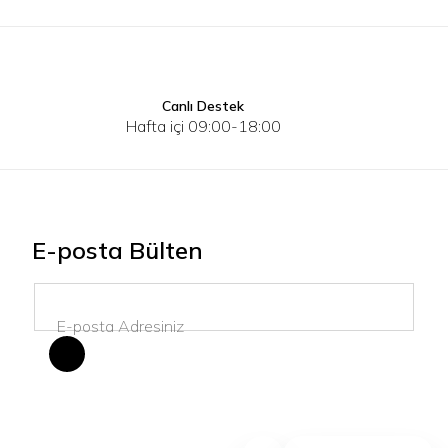
Canlı Destek
XS
S
M
XS-S
M-L
Hafta içi 09:00-18:00
E-posta Bülten