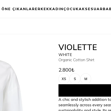
ÖNE ÇIKANLAR
ERKEK
KADIN
ÇOCUK
AKSESUAR
BA
VIOLETTE
WHITE
Organic Cotton Shirt
2.800₺
XS
S
M
A chic and stylish addition 
seamlessly across every seaso
sustainability and style, Its