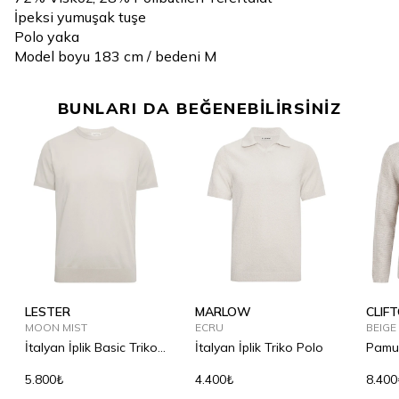
İpeksi yumuşak tuşe
Polo yaka
Model boyu 183 cm / bedeni M
BUNLARI DA BEĞENEBİLİRSİNİZ
LESTER
MARLOW
CLIF
MOON MIST
ECRU
BEIGE
İtalyan İplik Basic Triko
İtalyan İplik Triko Polo
Pamuk
T-Shirt
Triko
5.800₺
4.400₺
8.400