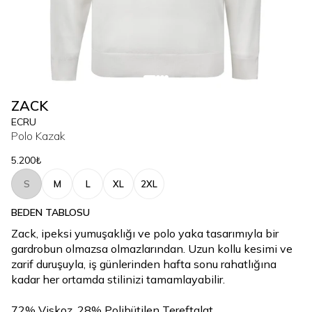
ZACK
ECRU
Polo Kazak
5.200₺
S
M
L
XL
2XL
BEDEN TABLOSU
Zack, ipeksi yumuşaklığı ve polo yaka tasarımıyla bir
gardrobun olmazsa olmazlarından. Uzun kollu kesimi ve
zarif duruşuyla, iş günlerinden hafta sonu rahatlığına
kadar her ortamda stilinizi tamamlayabilir.
72% Viskoz, 28% Polibütilen Tereftalat