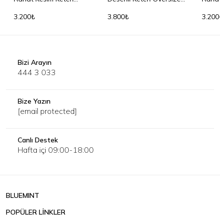
Gömlek
Gömek
Göml
3.200₺
3.800₺
3.200
Bizi Arayın
444 3 033
Bize Yazın
[email protected]
Canlı Destek
Hafta içi 09:00-18:00
BLUEMINT
POPÜLER LİNKLER