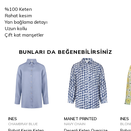
%100 Keten
Rahat kesim
Yan bağlama detayı
Uzun kollu
Çift kat manşetler
BUNLARI DA BEĞENEBİLİRSİNİZ
INES
MANET PRINTED
INES
CHAMBRAY BLUE
NAVY CHAIN
BLON
Rahat Kesim Keten
Desenli Keten Oversize
Rahat