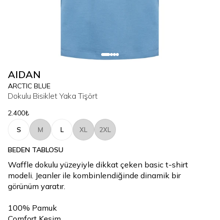
AIDAN
ARCTIC BLUE
Dokulu Bisiklet Yaka Tişört
2.400₺
S
M
L
XL
2XL
BEDEN TABLOSU
Waffle dokulu yüzeyiyle dikkat çeken basic t-shirt
modeli. Jeanler ile kombinlendiğinde dinamik bir
görünüm yaratır.
100% Pamuk
Comfort Kesim