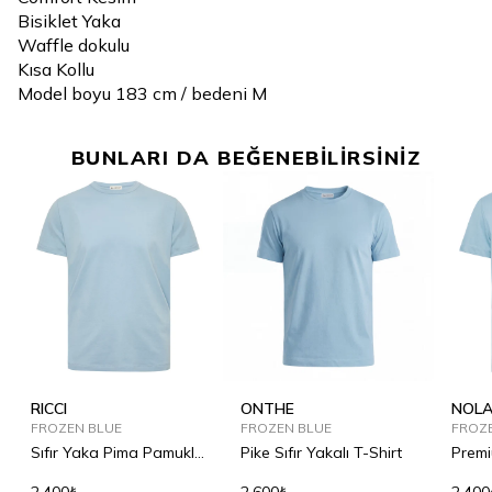
Bisiklet Yaka
Waffle dokulu
Kısa Kollu
Model boyu 183 cm / bedeni M
BUNLARI DA BEĞENEBİLİRSİNİZ
RICCI
ONTHE
NOL
FROZEN BLUE
FROZEN BLUE
FROZ
Sıfır Yaka Pima Pamuklu
Pike Sıfır Yakalı T-Shirt
Premi
Tişört